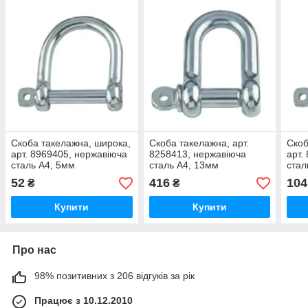
Скоба такелажна, широка,
Скоба такелажна, арт.
Скоб
арт. 8969405, нержавіюча
8258413, нержавіюча
арт.
сталь А4, 5мм
сталь А4, 13мм
стал
52
416
104
₴
₴
Купити
Купити
Про нас
98% позитивних з 206 відгуків за рік
Працює з 10.12.2010