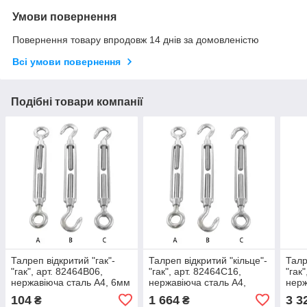
Умови повернення
Повернення товару впродовж 14 днів за домовленістю
Всі умови повернення
Подібні товари компанії
Талреп відкритий "гак"-
Талреп відкритий "кільце"-
Талр
"гак", арт. 82464B06,
"гак", арт. 82464C16,
"гак
нержавіюча сталь А4, 6мм
нержавіюча сталь А4,
нерж
16мм
20м
104
1 664
3 3
₴
₴