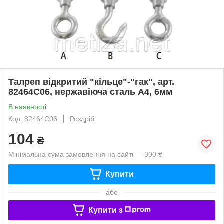
Талреп відкритий "кільце"-"гак", арт.
82464C06, нержавіюча сталь А4, 6мм
В наявності
Код: 82464C06
Роздріб
104
₴
Мінімальна сума замовлення на сайті — 300 ₴
Купити
або
Купити з