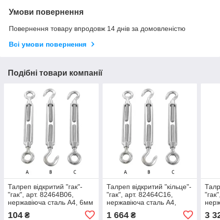
Умови повернення
Повернення товару впродовж 14 днів за домовленістю
Всі умови повернення
Подібні товари компанії
Талреп відкритий "гак"-
Талреп відкритий "кільце"-
Талр
"гак", арт. 82464B06,
"гак", арт. 82464C16,
"гак
нержавіюча сталь А4, 6мм
нержавіюча сталь А4,
нерж
16мм
20м
104
1 664
3 3
₴
₴