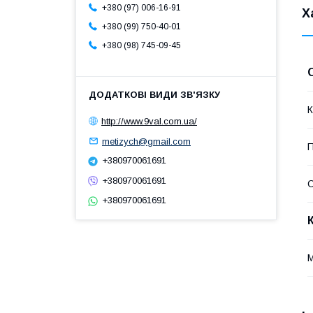
+380 (97) 006-16-91
Х
+380 (99) 750-40-01
+380 (98) 745-09-45
К
http://www.9val.com.ua/
metizych@gmail.com
П
+380970061691
+380970061691
+380970061691
М