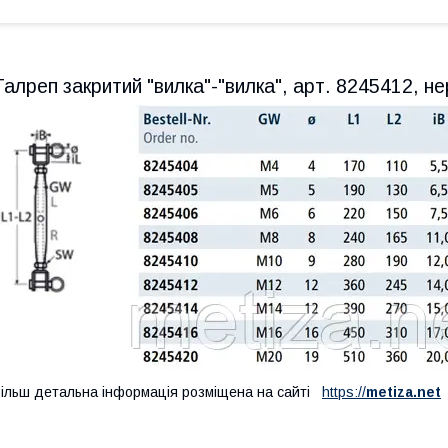
Талреп закритий "вилка"-"вилка", арт. 8245412, 
ільш детальна інформація розміщена на сайті
https://
metiza.net