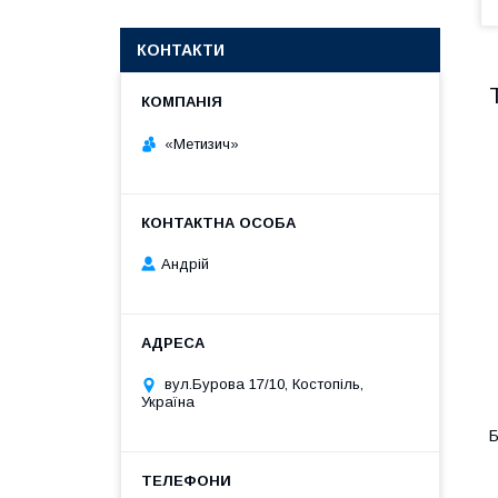
КОНТАКТИ
«Метизич»
Андрій
вул.Бурова 17/10, Костопіль,
Україна
Б