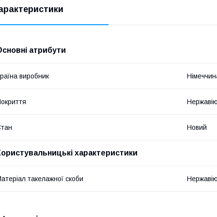
арактеристики
Основні атрибути
раїна виробник
Німеччин
окриття
Нержавію
Стан
Новий
Користувальницькі характеристики
атеріал такелажної скоби
Нержавію