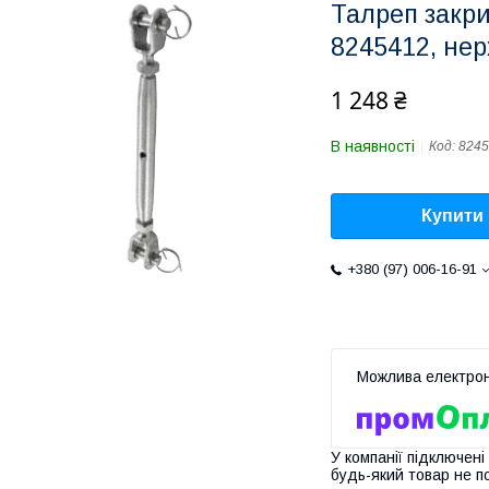
Талреп закри
8245412, нер
1 248 ₴
В наявності
Код:
8245
Купити
+380 (97) 006-16-91
У компанії підключені
будь-який товар не п