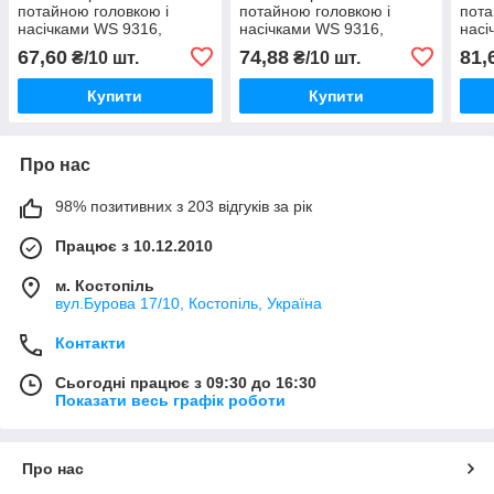
потайною головкою і
потайною головкою і
пота
насічками WS 9316,
насічками WS 9316,
насі
нержавіюча сталь A2, М4
нержавіюча сталь A2, М5
нерж
67,60
74,88
81,
₴/10 шт.
₴/10 шт.
X 12.5
X 14
X 16
Купити
Купити
Про нас
98% позитивних з 203 відгуків за рік
Працює з 10.12.2010
м. Костопіль
вул.Бурова 17/10, Костопіль, Україна
Контакти
Сьогодні працює з 09:30 до 16:30
Показати весь графік роботи
Про нас