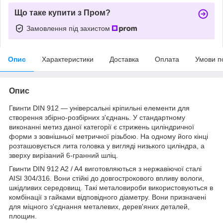
Що таке купити з Пром?
Замовлення під захистом
Опис
Характеристики
Доставка
Оплата
Умови п
Опис
Гвинти DIN 912 — універсальні кріпильні елементи для
створення збірно-розбірних з'єднань. У стандартному
виконанні метиз даної категорії є стрижень циліндричної
форми з зовнішньої метричної різьбою. На одному його кінці
розташовується лита головка у вигляді низького циліндра, а
зверху вирізаний 6-гранний шліц.
Гвинти DIN 912 A2 / A4 виготовляються з нержавіючої сталі
AISI 304/316. Вони стійкі до довгострокового впливу вологи,
шкідливих середовищ. Такі металовироби використовуються в
комбінації з гайками відповідного діаметру. Вони призначені
для міцного з'єднання металевих, дерев'яних деталей,
площин.