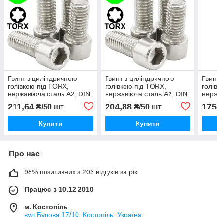
Гвинт з циліндричною
Гвинт з циліндричною
Гвин
голівкою під TORX,
голівкою під TORX,
голі
нержавіюча сталь А2, DIN
нержавіюча сталь А2, DIN
нерж
912 М6 X 50
912 М8 X 20
912 
211,64
204,88
175
₴/50 шт.
₴/50 шт.
Купити
Купити
Про нас
98% позитивних з 203 відгуків за рік
Працює з 10.12.2010
м. Костопіль
вул.Бурова 17/10, Костопіль, Україна