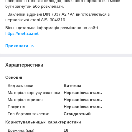
поверхнею головки циліндра, після чого обрізається і може
бути загнутий або розклепати.
Заклепки відривні DIN 7337 A2 / A4 виготовляються з
нержавіючої сталі AISI 304/316.
Більш детальна інформація розміщена на сайті
https://
metiza.net
Приховати
Характеристики
Основні
Вид заклепки
Витяжна
Матеріал корпусу заклепки
Нержавіюча сталь
Матеріал стрижня
Нержавіюча сталь
Покриття
Нержавіюча сталь
Тип бортика заклепки
Стандартний
Користувальницькі характеристики
Довжина (мм)
16