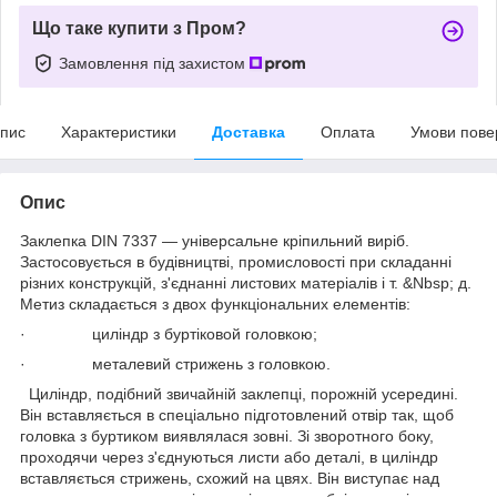
Що таке купити з Пром?
Замовлення під захистом
пис
Характеристики
Доставка
Оплата
Умови пове
Опис
Заклепка DIN 7337 — універсальне кріпильний виріб.
Застосовується в будівництві, промисловості при складанні
різних конструкцій, з'єднанні листових матеріалів і т. &Nbsp; д.
Метиз складається з двох функціональних елементів:
· циліндр з буртіковой головкою;
· металевий стрижень з головкою.
Циліндр, подібний звичайній заклепці, порожній усередині.
Він вставляється в спеціально підготовлений отвір так, щоб
головка з буртиком виявлялася зовні. Зі зворотного боку,
проходячи через з'єднуються листи або деталі, в циліндр
вставляється стрижень, схожий на цвях. Він виступає над