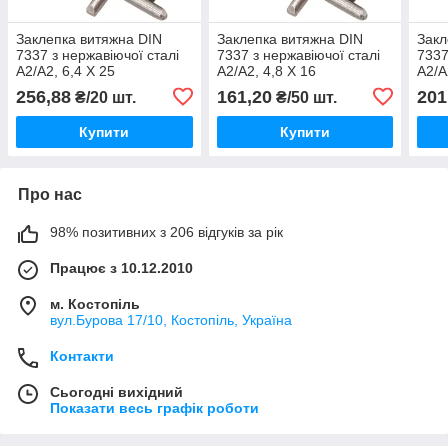
Заклепка витяжна DIN
Заклепка витяжна DIN
Закл
7337 з нержавіючої сталі
7337 з нержавіючої сталі
7337
А2/А2, 6,4 X 25
А2/А2, 4,8 X 16
А2/А
256,88
161,20
201
₴/20 шт.
₴/50 шт.
Купити
Купити
Про нас
98% позитивних з 206 відгуків за рік
Працює з 10.12.2010
м. Костопіль
вул.Бурова 17/10, Костопіль, Україна
Контакти
Сьогодні вихідний
Показати весь графік роботи