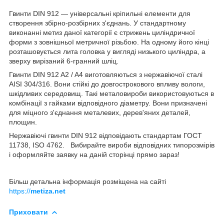
Гвинти DIN 912 — універсальні кріпильні елементи для
створення збірно-розбірних з'єднань. У стандартному
виконанні метиз даної категорії є стрижень циліндричної
форми з зовнішньої метричної різьбою. На одному його кінці
розташовується лита головка у вигляді низького циліндра, а
зверху вирізаний 6-гранний шліц.
Гвинти DIN 912 A2 / A4 виготовляються з нержавіючої сталі
AISI 304/316. Вони стійкі до довгострокового впливу вологи,
шкідливих середовищ. Такі металовироби використовуються в
комбінації з гайками відповідного діаметру. Вони призначені
для міцного з'єднання металевих, дерев'яних деталей,
площин.
Нержавіючі гвинти DIN 912 відповідають стандартам ГОСТ
11738, ISO 4762. Вибирайте вироби відповідних типорозмірів
і оформляйте заявку на даній сторінці прямо зараз!
Більш детальна інформація розміщена на сайті
https://
metiza.net
Приховати