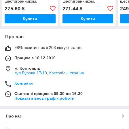
шестигранником,
шестигранником,
шест
нержавіюча сталь А4, DIN
нержавіюча сталь А2, DIN
нерж
275,60
271,44
249
₴
₴
912 М24 X 90
912, М16 X 200
912,
Купити
Купити
Про нас
98% позитивних з 203 відгуків за рік
Працює з 10.12.2010
м. Костопіль
вул.Бурова 17/10, Костопіль, Україна
Контакти
Сьогодні працює з 09:30 до 16:30
Показати весь графік роботи
Про нас