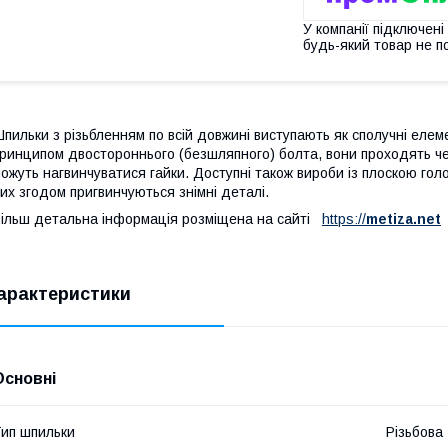
У компанії підключені
будь-який товар не п
пильки з різьбленням по всій довжині виступають як сполучні елем
ринципом двостороннього (безшляпного) болта, вони проходять чере
ожуть нагвинчуватися гайки. Доступні також вироби із плоскою го
их згодом пригвинчуються знімні деталі.
ільш детальна інформація розміщена на сайті
https://
metiza.net
арактеристики
Основні
ип шпильки
Різьбова