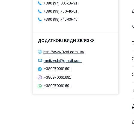
+380 (97) 006-16-91
+380 (99) 750-40-01
+380 (98) 745-09-45
М
П
http://www.9val.com.ua/
metizych@gmail.com
+380970061691
+380970061691
+380970061691
Т
Д