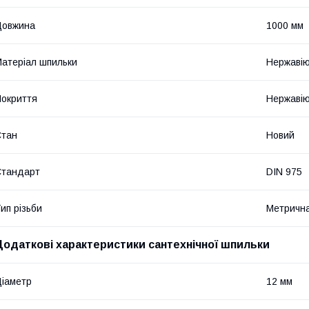
Довжина
1000 мм
атеріал шпильки
Нержавію
окриття
Нержавію
Стан
Новий
Стандарт
DIN 975
ип різьби
Метричн
Додаткові характеристики сантехнічної шпильки
іаметр
12 мм