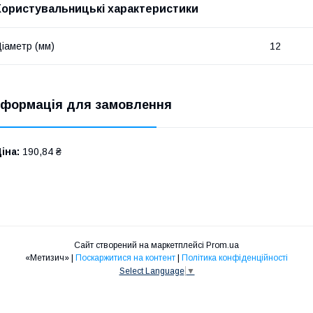
Користувальницькі характеристики
іаметр (мм)
12
нформація для замовлення
іна:
190,84 ₴
Сайт створений на маркетплейсі
Prom.ua
«Метизич» |
Поскаржитися на контент
|
Політика конфіденційності
Select Language
▼