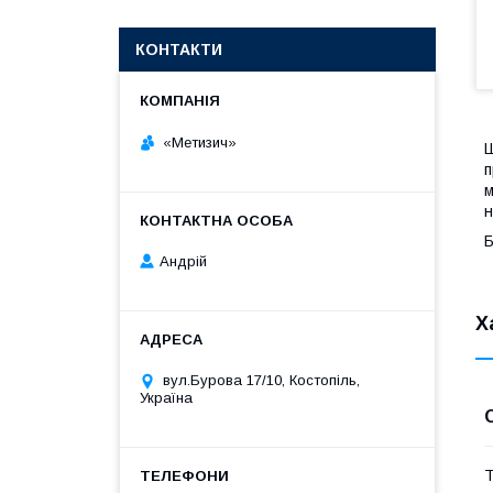
КОНТАКТИ
«Метизич»
Ш
п
м
н
Б
Андрій
Х
вул.Бурова 17/10, Костопіль,
Україна
Т