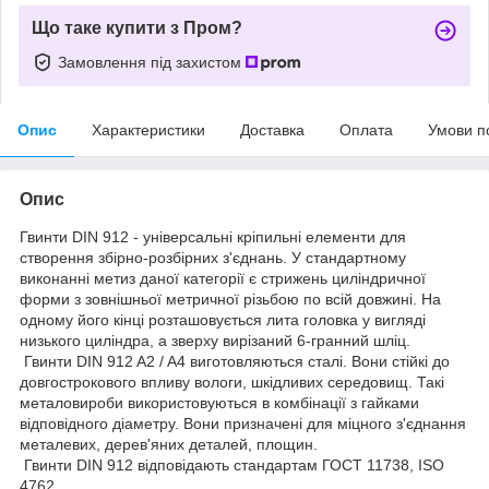
Що таке купити з Пром?
Замовлення під захистом
Опис
Характеристики
Доставка
Оплата
Умови п
Опис
Гвинти DIN 912 - універсальні кріпильні елементи для
створення збірно-розбірних з'єднань. У стандартному
виконанні метиз даної категорії є стрижень циліндричної
форми з зовнішньої метричної різьбою по всій довжині. На
одному його кінці розташовується лита головка у вигляді
низького циліндра, а зверху вирізаний 6-гранний шліц.
Гвинти DIN 912 A2 / A4 виготовляються сталі. Вони стійкі до
довгострокового впливу вологи, шкідливих середовищ. Такі
металовироби використовуються в комбінації з гайками
відповідного діаметру. Вони призначені для міцного з'єднання
металевих, дерев'яних деталей, площин.
Гвинти DIN 912 відповідають стандартам ГОСТ 11738, ISO
4762.