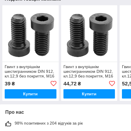
Гвинт з внутрішнім
Гвинт з внутрішнім
Гвин
шестигранником DIN 912,
шестигранником DIN 912,
шест
кл.12,9 без покриття, М16
кл.12,9 без покриття, М16
кл.1
Х 35
Х 45
Х 55
39
44,72
52,
₴
₴
Купити
Купити
Про нас
98% позитивних з 204 відгуків за рік