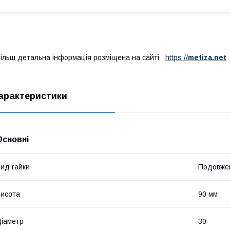
ільш детальна інформація розміщена на сайті
https://
metiza.net
арактеристики
Основні
ид гайки
Подовже
исота
90 мм
іаметр
30