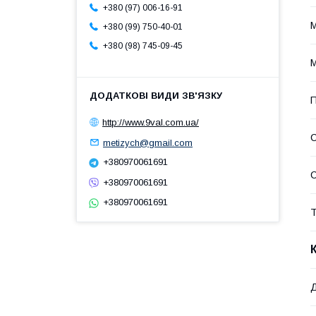
+380 (97) 006-16-91
М
+380 (99) 750-40-01
+380 (98) 745-09-45
М
П
http://www.9val.com.ua/
metizych@gmail.com
+380970061691
+380970061691
+380970061691
Т
Д