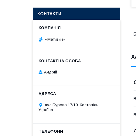
КОНТАКТИ
Б
«Метизич»
Х
Андрій
В
вул.Бурова 17/10, Костопіль,
Україна
В
Д