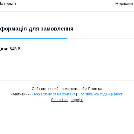
атеріал
Нержавію
нформація для замовлення
іна:
845 ₴
Сайт створений на маркетплейсі
Prom.ua
«Метизич» |
Поскаржитися на контент
|
Політика конфіденційності
Select Language
▼