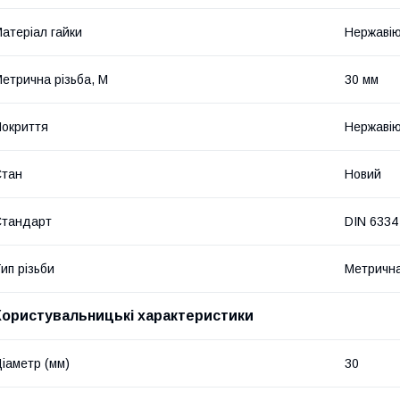
атеріал гайки
Нержавію
етрична різьба, М
30 мм
окриття
Нержавію
Стан
Новий
Стандарт
DIN 6334
ип різьби
Метричн
Користувальницькі характеристики
іаметр (мм)
30