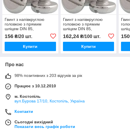
Гвинт з напівкруглою
Гвинт з напівкруглою
Гвин
головкою з прямим
головкою з прямим
голо
шліцем DIN 85,
шліцем DIN 85,
шліц
нержавіюча сталь А2, 5 X
нержавіюча сталь А2, 4 X
нерж
156
162,24
150
₴/20 шт.
₴/100 шт.
60
10
25
Купити
Купити
Про нас
98% позитивних з 203 відгуків за рік
Працює з 10.12.2010
м. Костопіль
вул.Бурова 17/10, Костопіль, Україна
Контакти
Сьогодні вихідний
Показати весь графік роботи