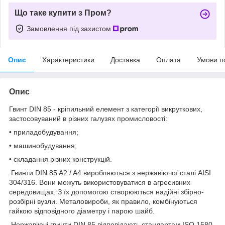
Що таке купити з Пром?
Замовлення під захистом
Опис
Характеристики
Доставка
Оплата
Умови п
Опис
Гвинт DIN 85 - кріпильний елемент з категорії викруткових,
застосовуваний в різних галузях промисловості:
• приладобудування;
• машинобудування;
• складання різних конструкцій.
Гвинти DIN 85 A2 / A4 виробляються з нержавіючої сталі AISI
304/316. Вони можуть використовуватися в агресивних
середовищах. З їх допомогою створюються надійні збірно-
розбірні вузли. Металовироби, як правило, комбінуються
гайкою відповідного діаметру і парою шайб.
Нержавіючі гвинти DIN 85 відповідають стандартам ISO 1580.