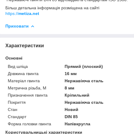
Більш детальна інформація розміщена на сайті
https://
metiza.net
Приховати
Характеристики
Основні
Вид шліца
Прямий (плоский)
Довжина гвинта
16 мм
Матеріал гвинта
Нержавіюча сталь
Метрична різьба, М
8 мм
Призначення гвинта
Кріпильний
Покриття
Нержавіюча сталь
Стан
Новий
Стандарт
DIN 85
Форма головки гвинта
Напівкругла
Користувальницькі характеристики