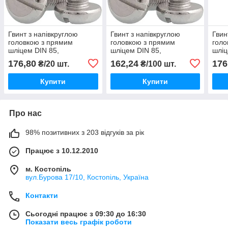
Гвинт з напівкруглою
Гвинт з напівкруглою
Гвин
головкою з прямим
головкою з прямим
голо
шліцем DIN 85,
шліцем DIN 85,
шліц
нержавіюча сталь А2, 5 X
нержавіюча сталь А2, 4 X
нерж
176,80
162,24
176
₴/20 шт.
₴/100 шт.
70
10
12
Купити
Купити
Про нас
98% позитивних з 203 відгуків за рік
Працює з 10.12.2010
м. Костопіль
вул.Бурова 17/10, Костопіль, Україна
Контакти
Сьогодні працює з 09:30 до 16:30
Показати весь графік роботи