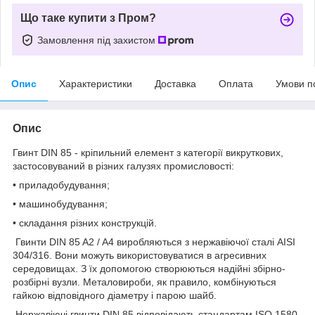
Що таке купити з Пром?
Замовлення під захистом
Опис
Характеристики
Доставка
Оплата
Умови п
Опис
Гвинт DIN 85 - кріпильний елемент з категорії викруткових,
застосовуваний в різних галузях промисловості:
• приладобудування;
• машинобудування;
• складання різних конструкцій.
Гвинти DIN 85 A2 / A4 виробляються з нержавіючої сталі AISI
304/316. Вони можуть використовуватися в агресивних
середовищах. З їх допомогою створюються надійні збірно-
розбірні вузли. Металовироби, як правило, комбінуються
гайкою відповідного діаметру і парою шайб.
Нержавіючі гвинти DIN 85 відповідають стандартам ISO 1580.