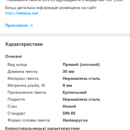
Більш детальна інформація розміщена на сайті
https://
metiza.net
Приховати
Характеристики
Основні
Вид шліца
Прямий (плоский)
Довжина гвинта
30 мм
Матеріал гвинта
Нержавіюча сталь
Метрична різьба, М
8 мм
Призначення гвинта
Кріпильний
Покриття
Нержавіюча сталь
Стан
Новий
Стандарт
DIN 85
Форма головки гвинта
Напівкругла
Користувальницькі характеристики