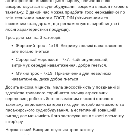
антикорозійної стійкості цього виробу, найчастіше він
використовується в суднобудуванні, зокрема в якості яхтового
такелажу. В даний час можна придбати трос нержавіючої по
всім технічним вимогам ГОСТ, DIN (вітчизняними та
іноземним стандартам, що регламентують виробництво і
якісні характеристики продукції).
Трос ділиться на 3 категорії:
Жорсткий трос - 1х19. Витримує великі навантаження,
але погано гнеться.
Середньої жорсткості - 7х7. Найпопулярніший,
витримує середні навантаження, добре гнеться.
М'який трос - 7х19. Призначений для невеликих
навантажень, дуже добре гнеться.
Досить висока міцність, мала зносостійкість у поєднанні зі
здатністю тривалого сприйняття впливу агресивних
середовищ роблять його незамінним в якості стоячого
такелажу вітрильних катерів і яхт, для потреб вантажного та
пасажирського суднобудування, а естетичний зовнішній
вигляд дає можливість його застосування в якості елементу
інтер'єру.
Нержавіючий Використовується трос також у