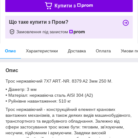
Купити з
Що таке купити з Пром?
Замовлення під захистом
Опис
Характеристики
Доставка
Оплата
Умови п
Опис
Трос нержавіючий 7X7 ART.-NR. 8379 A2 3мм 250 M.
• Діаметр: 3 мм
• Матеріал: нержавіюча сталь AISI 304 (A2)
• Руйнівне навантаження: 510 кг
Трос нержавіючий - конструкційний елемент кранових
вантажних механізмів, а також деяких видів машинобудівного,
транспортного та видобувного обладнання. Залежно від
сфери застосування трос може бути: тяговим, зв'язуючим,
несучим, підйомним і армуючим. Завдяки високій