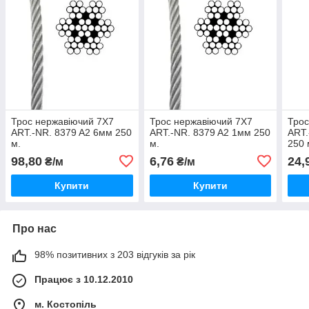
Трос нержавіючий 7X7
Трос нержавіючий 7X7
Трос
ART.-NR. 8379 A2 6мм 250
ART.-NR. 8379 A2 1мм 250
ART.
м.
м.
250 
98,80
6,76
24,
₴/м
₴/м
Купити
Купити
Про нас
98% позитивних з 203 відгуків за рік
Працює з 10.12.2010
м. Костопіль