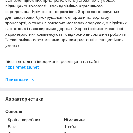
вантажопідйомних пристроях, експлуатованих в умовах
підвищеної вологості і впливу хімічно агресивного
середовища. Крім цього, нержавіючий трос застосовується
для швартових-буксирувальних операцій на водному
транспорті, а також в вантових мостових спорудах, у підвісних
вантажних і пасажирських дорогах. Хороші фізико-механічні
характеристики компенсують їх відносно високі ціни і роблять
їх економічно ефективними при використанні в специфічних
умовах.
Більш детальна інформація розміщена на сайті
https://
metiza.net
Приховати
Характеристики
Основні
Країна виробник
Німеччина
Вага
1 кг/м