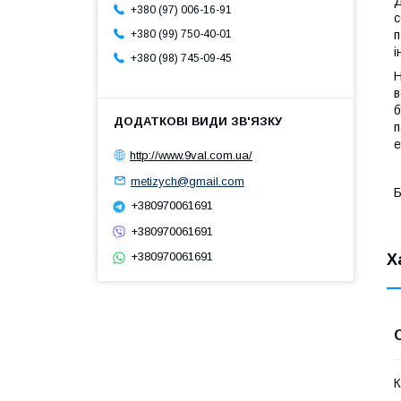
Д
+380 (97) 006-16-91
с
п
+380 (99) 750-40-01
і
+380 (98) 745-09-45
Н
в
б
п
е
http://www.9val.com.ua/
metizych@gmail.com
Б
+380970061691
+380970061691
+380970061691
Х
К