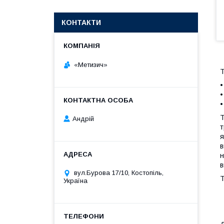
КОНТАКТИ
«Метизич»
Т
•
•
•
Т
Андрій
т
я
в
н
в
вул.Бурова 17/10, Костопіль,
Т
Україна