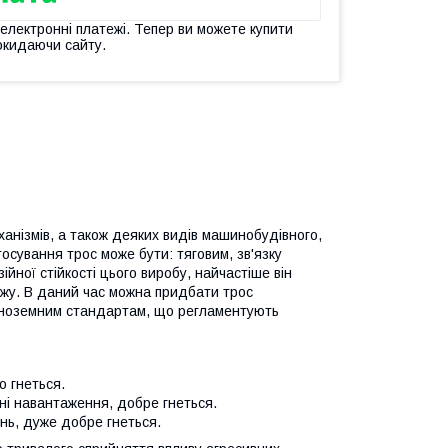
 електронні платежі. Тепер ви можете купити
окидаючи сайту.
анізмів, а також деяких видів машинобудівного,
сування трос може бути: тяговим, зв'язку
йної стійкості цього виробу, найчастіше він
лажу. В даний час можна придбати трос
а іноземним стандартам, що регламентують
о гнеться.
ні навантаження, добре гнеться.
нь, дуже добре гнеться.