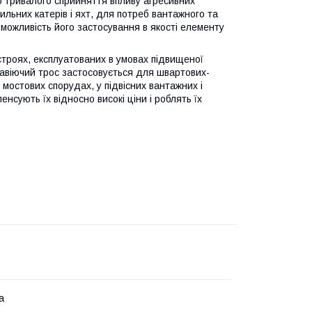
тю тривалого сприйняття впливу агресивних
ильних катерів і яхт, для потреб вантажного та
можливість його застосування в якості елементу
троях, експлуатованих в умовах підвищеної
ржавіючий трос застосовується для швартових-
 мостових спорудах, у підвісних вантажних і
нсують їх відносно високі ціни і роблять їх
а