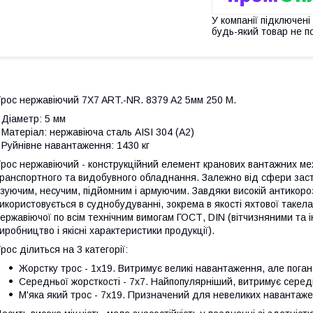
У компанії підключені
будь-який товар не п
рос нержавіючий 7X7 ART.-NR. 8379 A2 5мм 250 M.
 Діаметр: 5 мм
 Матеріал: нержавіюча сталь AISI 304 (A2)
 Руйнівне навантаження: 1430 кг
рос нержавіючий - конструкційний елемент кранових вантажних мех
ранспортного та видобувного обладнання. Залежно від сфери засто
зуючим, несучим, підйомним і армуючим. Завдяки високій антикорозі
икористовується в суднобудуванні, зокрема в якості яхтової таке
ержавіючої по всім технічним вимогам ГОСТ, DIN (вітчизняними т
иробництво і якісні характеристики продукції).
рос ділиться на 3 категорії:
Жорстку трос - 1х19. Витримує великі навантаження, але поган
Середньої жорсткості - 7х7. Найпопулярніший, витримує серед
М'яка який трос - 7х19. Призначений для невеликих навантаже