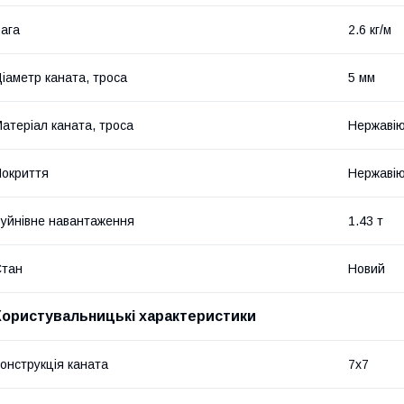
ага
2.6 кг/м
іаметр каната, троса
5 мм
атеріал каната, троса
Нержавію
окриття
Нержавію
уйнівне навантаження
1.43 т
Стан
Новий
Користувальницькі характеристики
онструкція каната
7х7