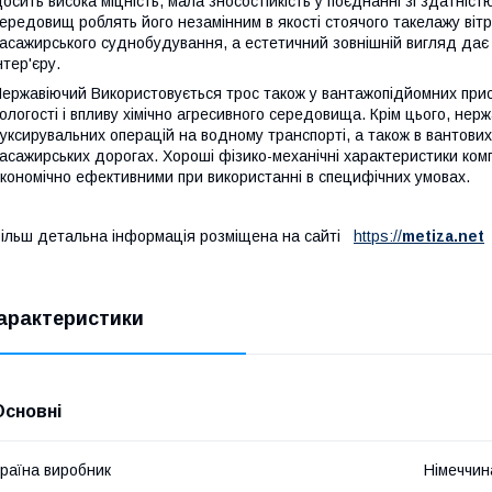
осить висока міцність, мала зносостійкість у поєднанні зі здатніс
ередовищ роблять його незамінним в якості стоячого такелажу вітр
асажирського суднобудування, а естетичний зовнішній вигляд дає 
нтер'єру.
ержавіючий Використовується трос також у вантажопідйомних прис
ологості і впливу хімічно агресивного середовища. Крім цього, не
уксирувальних операцій на водному транспорті, а також в вантових
асажирських дорогах. Хороші фізико-механічні характеристики компе
кономічно ефективними при використанні в специфічних умовах.
ільш детальна інформація розміщена на сайті
https://
metiza.net
арактеристики
Основні
раїна виробник
Німеччин