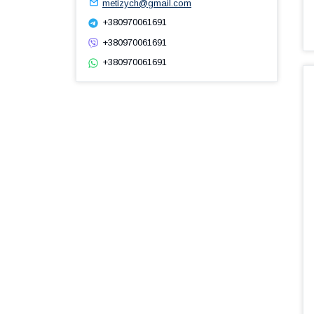
metizych@gmail.com
+380970061691
+380970061691
+380970061691